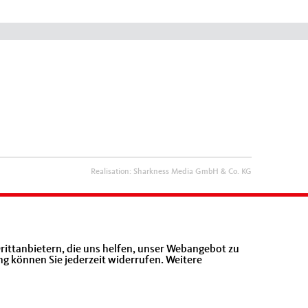
Realisation: Sharkness Media GmbH & Co. KG
rittanbietern, die uns helfen, unser Webangebot zu
ng können Sie jederzeit widerrufen. Weitere